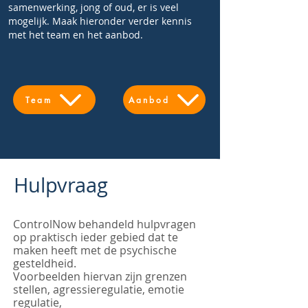
samenwerking, jong of oud, er is veel
mogelijk. Maak hieronder verder kennis
met het team en het aanbod.
Team
Aanbod
Hulpvraag
ControlNow behandeld hulpvragen
op praktisch ieder gebied dat te
maken heeft met de psychische
gesteldheid.
Voorbeelden hiervan zijn grenzen
stellen, agressieregulatie, emotie
regulatie,